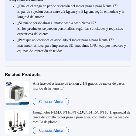
¿Cuál es el rango de par de retención del motor paso a paso Nema 17?
El par de sujeción oscila entre 2,2 kg.cm y 7,3 kg.cm, según el modelo y la
longitud del motor.
¿Se puede personalizar el motor paso a paso Nema 17?
Sí, los productos se pueden personalizar según las solicitudes y requisitos
específicos del cliente.
¿Para qué aplicaciones es adecuado el motor paso a paso Nema 17?
Este motor es ideal para impresoras 3D, máquinas CNC, equipos médicos y
equipos de impresión de tejidos.
Related Products
Alta fase del esfuerzo de torsión 2 1,8 grados de motor de pasos
híbrido de la nema 17
Contactar Ahora
Jkongmotor NEMA 8/11/14/17/23/24/34 T5/T8/T10 Trapezoidal de
rosca de tornillo motor paso a paso lineal con motor paso a paso de
tornillo de plomo
Contactar Ahora