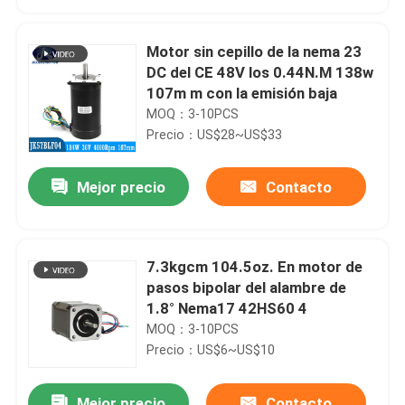
Motor sin cepillo de la nema 23
DC del CE 48V los 0.44N.M 138w
107m m con la emisión baja
MOQ：3-10PCS
Precio：US$28~US$33
Mejor precio
Contacto
7.3kgcm 104.5oz. En motor de
Hogar
pasos bipolar del alambre de
1.8° Nema17 42HS60 4
MOQ：3-10PCS
Productos
Precio：US$6~US$10
Sobre nosotros
Mejor precio
Contacto