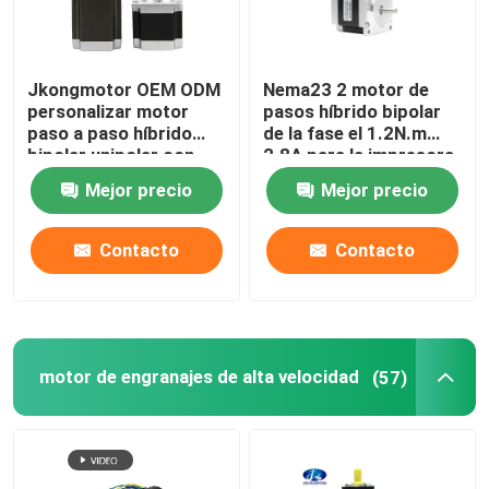
Jkongmotor OEM ODM
Nema23 2 motor de
personalizar motor
pasos híbrido bipolar
paso a paso híbrido
de la fase el 1.2N.m
bipolar unipolar con
2.8A para la impresora
caja de engranajes
3d
Mejor precio
Mejor precio
codificador de freno
integrado
Contacto
Contacto
motor de engranajes de alta velocidad
(57)