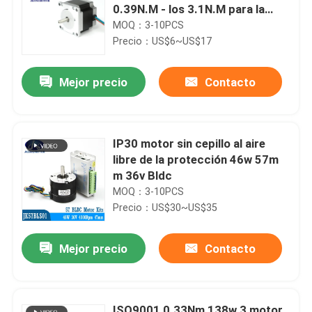
0.39N.M - los 3.1N.M para la
impresora 3D
MOQ：3-10PCS
Precio：US$6~US$17
Mejor precio
Contacto
IP30 motor sin cepillo al aire
libre de la protección 46w 57m
m 36v Bldc
MOQ：3-10PCS
Precio：US$30~US$35
Mejor precio
Contacto
ISO9001 0.33Nm 138w 3 motor