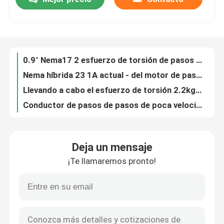
Fase 24V~90VDC 0A-7.2A del regulador 2 del motor de pasos de la nema 34 de JKD2060AC
0.9° Nema17 2 esfuerzo de torsión de pasos híbrido 1.58kg.cm del motor 42m m de la fase alto - motor de escalonamiento de 5.5kg.cm para la impresora 3D
Viaje de la fábrica
Nema híbrida 23 1A actual - del motor de pasos 0.9° motor de pasos 4.2A para la impresora 3d
Llevando a cabo el esfuerzo de torsión 2.2kg.cm/Nema17 42m m motor de pasos híbrido de 2 fases
Conductor de pasos de pasos de poca velocidad del esfuerzo de torsión del motor los 8.5N.M del lazo cerrado de la nema que se sostiene 34 con el codificador para la máquina del CNC
Control de calidad
El motor de pasos de la nema 34 del sistema HSD86 del motor de pasos del lazo cerrado con alto del codificador aprieta el 12N.M 6A para el motor servo del CNC
esfuerzo de torsión que se sostiene cerrado del control de lazo del motor de pasos de 60m m los 4.0N.M para la máquina industrial
Éntrenos en contacto con
Esfuerzo de torsión servo del motor los 2.8N.M del CNC de la nema 23 57m m del motor de pasos del lazo cerrado alto para el router del CNC
Motor sin cepillo 48v 3000rpm del engranaje de la nema 34 DC 3 planetarios de la fase adaptados
Pida una cita
CE ROHS 1000g.cm - el 1500g.cm de Nema14 35m m Mini Stepper Motor With
Deja un mensaje
Híbrido Mini Stepper Motor 1000g.cm/1200g.cm/el 1500g.cm de 0.9° Nema14 35m m
motor servomotor paso a paso integrado
¡Te llamaremos pronto!
Esfuerzo de torsión de pasos híbrido motor/1.8° de Nema16 39m m alto 650g.cm - los 2800g.cm
Nema52 motor de pasos híbrido de 2 fases con llevar a cabo el esfuerzo de torsión los 25N.m/los 30N.m/los 40N.m/los 50N.m
Servomotor de corriente continua integrado
El aire refrescó el motor 0.8KW ER11 110V/220V del eje del router del CNC de la CA para la fresadora del CNC
Motor refrigerado por agua del CNC del eje ER16, equipo Φ80 1.5KW del inversor 110V/220V
Motor sin cepillo de DC