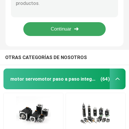
Aire de Φ80 2.2KW ER20 110v/220v/380v/motor refrigerado por agua del eje del router del CNC del motor del eje de la fresadora del metal
Motor del eje de Φ125 4.5KW ER25 refrigerado por agua para el router 220V/380V del CNC
Motor paso a paso híbrido
Diámetro refrigerado por agua 125 ER25/ER32 del motor 380V 12A 5.5KW del eje del CNC
0.8KW ER11 motor del eje de 3 fases, aire refrescó el motor 10V/220V del router del eje de la CA
motor de engranajes de alta velocidad
el aire refrescado aire de la CA 220V del motor del eje de 1.5KW ER11 refrescó 24000rpm de alta velocidad 400HZ para la máquina de grabado
motor de pasos linear
OTRAS CATEGORÍAS DE NOSOTROS
Motor de pasos adaptado
motor servomotor paso a paso integrado
(64)
motor de pasos del lazo cerrado
Motor de pasos con el freno
Conductor sin cepillo del motor de DC