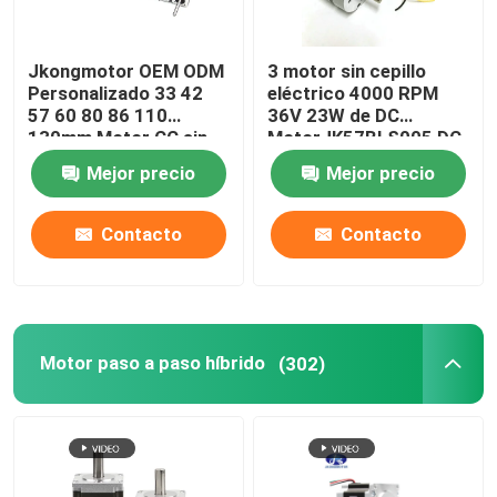
Jkongmotor OEM ODM
3 motor sin cepillo
Personalizado 33 42
eléctrico 4000 RPM
57 60 80 86 110
36V 23W de DC
130mm Motor CC sin
MotorJK57BLS005 DC
escobillas con freno,
de la fase con el CE
Mejor precio
Mejor precio
codificador, caja de
ROHS
cambios y controlador
integrado
Contacto
Contacto
Motor paso a paso híbrido
(302)