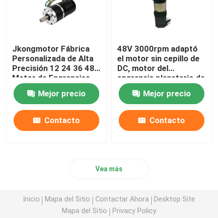
Jkongmotor Fábrica
48V 3000rpm adaptó
Personalizada de Alta
el motor sin cepillo de
Precisión 12 24 36 48V
DC, motor del
Motor de Engranajes
engranaje planetario de
DC sin Escobillas con
la alta precisión
Mejor precio
Mejor precio
Caja de Cambios
Planetaria
Helicoidal/Tornillo sin
Contacto
Contacto
Fin
Vea más
Inicio
Mapa del Sitio
Contactar Ahora
Desktop Site
Mapa del Sitio
Privacy Policy