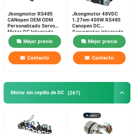
Jkongmotor RS485
Jkongmotor 48VDC
CANopen OEM ODM
1.27nm 400W RS485
Personalizado Servo
Canopen DC
Motor DC Integrado
Servomotor integrado
Nema 17 23 24 34
con conductor junto
Mejor precio
Mejor precio
Servo Motor Bldc sin
con freno o caja de
escobillas con
cambios
controladores
Contacto
Contacto
integrados
Motor sin cepillo de DC
(267)