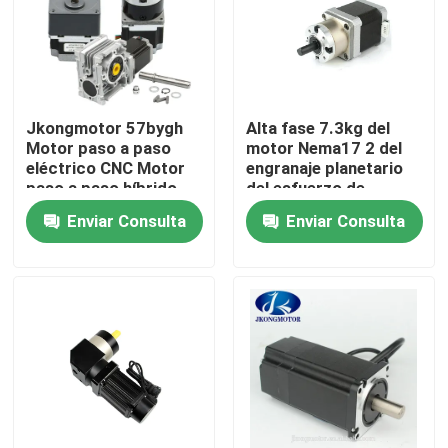
Viaje de la fábrica
Control de calidad
Jkongmotor 57bygh
Alta fase 7.3kg del
Motor paso a paso
motor Nema17 2 del
eléctrico CNC Motor
engranaje planetario
Éntrenos en contacto con
paso a paso híbrido
del esfuerzo de
con engranaje con
torsión. Cm
Enviar Consulta
Enviar Consulta
caja de cambios
42mm*42mm*100m m
Pida una cita
planetaria / freno /
codificador
motor servomotor paso a paso integrado
Servomotor de corriente continua integrado
Motor sin cepillo de DC