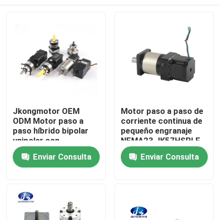
Jkongmotor OEM
Motor paso a paso de
ODM Motor paso a
corriente continua de
paso híbrido bipolar
pequeño engranaje
unipolar con
NEMA23 JK57HSPLF
engranajes,
Hogar
Enviar Consulta
Enviar Consulta
codificador, freno y
controlador integrado
Productos
Sobre nosotros