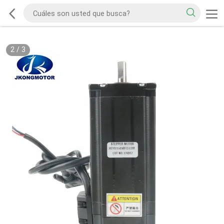
2
/
3