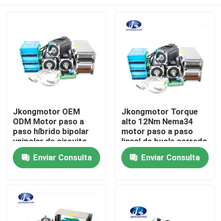
Jkongmotor OEM
Jkongmotor Torque
ODM Motor paso a
alto 12Nm Nema34
paso híbrido bipolar
motor paso a paso
unipolar de circuito
lineal de bucle cerrado
cerrado con caja de
para máquina de sexo
Hogar
Enviar Consulta
Enviar Consulta
cambios, freno y
con codificador y
controlador integrado
conductor
Productos
Sobre nosotros